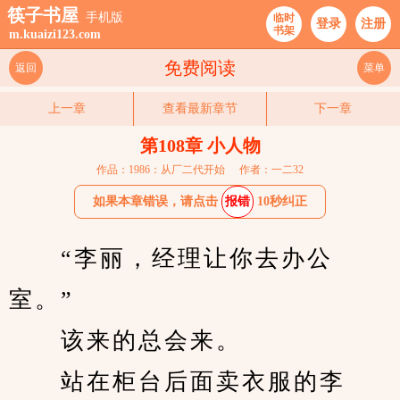
筷子书屋
手机版
临时
登录
注册
书架
m.kuaizi123.com
免费阅读
返回
菜单
上一章
查看最新章节
下一章
第108章 小人物
作品：1986：从厂二代开始
作者：一二32
如果本章错误，请点击
报错
10秒纠正
　　“李丽，经理让你去办公
室。”
　　该来的总会来。
　　站在柜台后面卖衣服的李