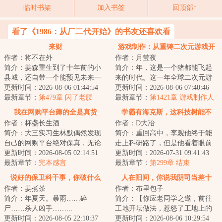
临时书架
加入书签
回顶部↑
看了《1986：从厂二代开始》的书友还喜欢看
来财
游戏制作：从重铸二次元游戏开
作者：将不在外
作者：月莹夜
始
简介：姜森重生到了十年前的小
简介：年，这是一个猪都能飞起
县城，还自带一个能预见未来一
来的时代。这一年全球二次元游
分钟的金手指。一分钟能干什
更新时间：2026-08-06 01:44:54
戏市场突破百亿美元。《崩坏》
更新时间：2026-08-06 07:40:46
么？本书又名《人...
最新章节：
第479章 闪了老腰
《明日方舟》《...
最新章节：
第1421章 游戏制作人
我在网购平台薅的全是真货
学霸有海克斯，这科技树能不
作者：杯盏长生酒
作者：D大冶
歪？
简介：大三实习生林默偶然发现
简介：重回高中，李观他终于能
自己的网购平台绝对保真，无论
走上科研路了，但是他看着眼前
购买什么，都与商品介绍完全相
更新时间：2026-08-05 02:14:51
每周刷新的海克斯有些迷茫。
更新时间：2026-07-31 09:41:43
符，一下子就打...
最新章节：
完本感言
【浪人】：在校内...
最新章节：
第299章 结束
说好的保卫科干事，你破什么
人在阳间，你说我阴司当差十
作者：姜煮茶
作者：布里包子
案？
年？
简介：年夏天。暴雨……碎
简介：【你应老同学之邀，前往
尸……杀人凶手……...
工地开坛做法，惹怒了工地上的
更新时间：2026-08-05 22:10:37
恶鬼，被恶鬼附身控制登上天
更新时间：2026-08-06 10:29:54