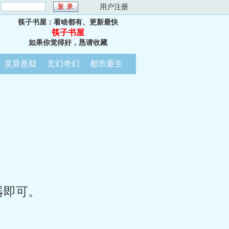
：
用户注册
筷子书屋：看啥都有、更新最快
筷子书屋
如果你觉得好，恳请收藏
灵异悬疑
玄幻奇幻
都市重生
器即可。