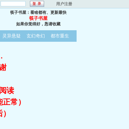
：
用户注册
筷子书屋：看啥都有、更新最快
筷子书屋
如果你觉得好，恳请收藏
灵异悬疑
玄幻奇幻
都市重生
…
谢
阅读
能正常）
后）