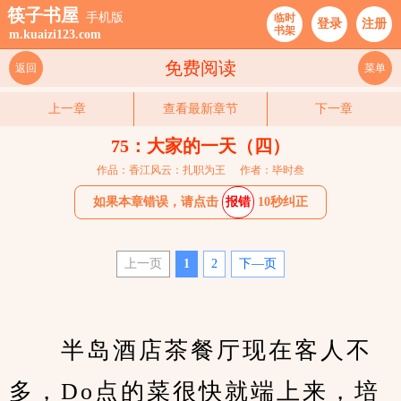
筷子书屋
手机版
临时
登录
注册
书架
m.kuaizi123.com
免费阅读
返回
菜单
上一章
查看最新章节
下一章
75：大家的一天（四）
作品：香江风云：扎职为王
作者：毕时叁
如果本章错误，请点击
报错
10秒纠正
上一页
1
2
下—页
　　半岛酒店茶餐厅现在客人不
多，Do点的菜很快就端上来，培