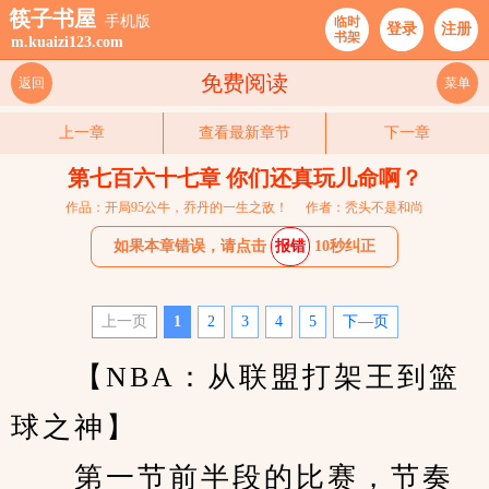
筷子书屋
手机版
临时
登录
注册
书架
m.kuaizi123.com
免费阅读
返回
菜单
上一章
查看最新章节
下一章
第七百六十七章 你们还真玩儿命啊？
作品：开局95公牛，乔丹的一生之敌！
作者：秃头不是和尚
如果本章错误，请点击
报错
10秒纠正
上一页
1
2
3
4
5
下—页
　　【NBA：从联盟打架王到篮
球之神】 
　　第一节前半段的比赛，节奏