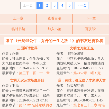
上一页
1
2
3
4
5
下—页
上一章
查看目录
下一章
临时书架
加入书签
回顶部↑
看了《开局95公牛，乔丹的一生之敌！》的书友还喜欢看
三国神话世界
文明之万象王座
作者：永牧
作者：飞翔de懒猫
简介：神话世界，众生万物，皆
简介：地精机甲驰骋战场，兽人
为气数命数而争夺，争夺天之
的战吼响破天际，精灵的魔法箭
运，臣之运，道之运，争为人上
更新时间：2026-08-06 22:59:38
矢穿破钢铁洪流而至，矮人的重
更新时间：2026-08-06 21:10:53
人，但求长生不死...
最新章节：
第三千一百一十一章
炮以咆哮彰显着...
最新章节：
第2452章、嚯！完
【迎天子还洛阳】
蛋！
亡灵天灾从坟场魔开始
我，黄猿，都无敌了才来聊天群
作者：羽民
作者：仙贝配红酒
简介：一切都从顾苏买到了一个
简介：穿越成波鲁萨利诺，在海
拼夕夕猴版的坟场魔开始！如果
贼世界混迹了几十年，成为大
不想死在游戏里，就要想办法拼
更新时间：2026-08-05 21:07:18
将，实力近乎无敌！秉承着‘抓了
更新时间：2026-08-06 01:41:45
命！拾荒、战斗...
最新章节：
第720章 陆陆续续的收
一辈子海贼，就...
最新章节：
第七百三十二章 标准