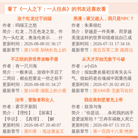
看了《一人之下：一人往矣》的书友还喜欢看
这个红龙过于凶猛
美漫：家父超人，我只是NPC？
作者：呜喵王之怒
作者：朱果很红
简介：红龙，乃五色龙之首。作
简介：穿越是一件美事。而穿越
为一头红龙，奥洛伦表示……什
美漫这样的世界却很难说自己成
么人人平等的帝国？红龙就是要
更新时间：2026-08-08 01:36:17
年了还没逝，或许成为了超人克
更新时间：2026-07-31 17:34:16
征服一切！我将...
最新章节：
第150章 加纳长岛上的
拉克的养子也算...
最新章节：
第五百零二章 路西法
金龙
的存在
不正经的异世界攻略手册
从天才开始无敌于斗破
作者：有一只川海
作者：a小白b
简介：一般来说，游戏中开启了
简介：假如萧炎最初没有失去斗
二周目，都会想要走一些之前不
气。假如药老在魂戒中因重伤最
敢走的路线，尝试一些过去不敢
更新时间：2026-08-08 01:34:27
终身死道消。假如萧炎因缘际会
更新时间：2026-07-26 02:49:22
尝试的选项吧？...
最新章节：
第166章 湖面上的小鹿
加入了魂殿。假...
最新章节：
第1066章 无敌写在封
乱撞（下）
面上（新书已发）
法爷，冒险者和女人
我在美利坚冒充上帝
作者：雾尽开新阳
作者：鼓浪与海
简介：【理性】、【探索】、
简介：“你是说……杀死我的凶手
【学识】、【真理】、【解
是爱波斯坦？”兰冉车祸救人死亡
构】、【元素】让李维从只会扔
更新时间：2026-08-07 20:40:07
后穿越到平行世界的美利坚，醒
更新时间：2026-08-07 15:19:25
法术的元素蛮子，蜕变...
最新章节：
第83章 ：抵达黄金王
来正赶上自...
最新章节：
第一百四十八章 绝密
国，遇情人
卢浮宫