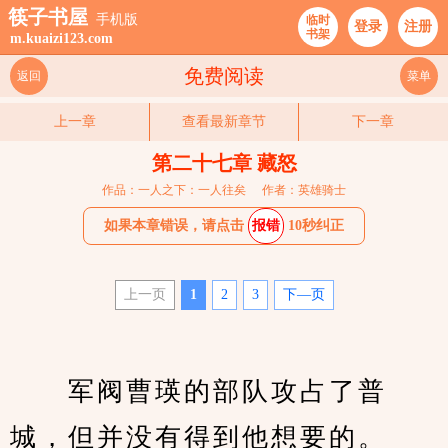
筷子书屋
手机版
临时
登录
注册
书架
m.kuaizi123.com
免费阅读
返回
菜单
上一章
查看最新章节
下一章
第二十七章 藏怒
作品：一人之下：一人往矣
作者：英雄骑士
如果本章错误，请点击
报错
10秒纠正
上一页
1
2
3
下—页
　　军阀曹瑛的部队攻占了普
城，但并没有得到他想要的。