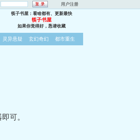
：
用户注册
筷子书屋：看啥都有、更新最快
筷子书屋
如果你觉得好，恳请收藏
灵异悬疑
玄幻奇幻
都市重生
器即可。