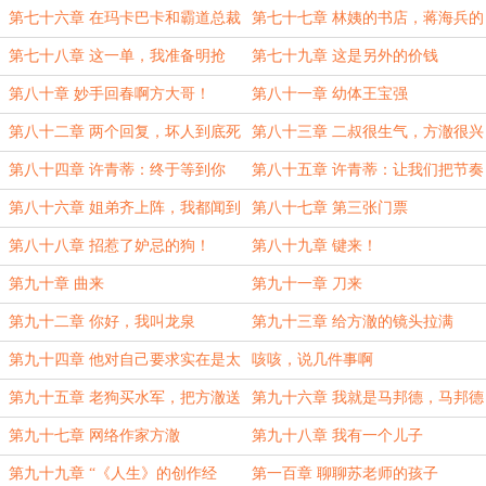
第七十六章 在玛卡巴卡和霸道总裁
第七十七章 林姨的书店，蒋海兵的
之间
求助
第七十八章 这一单，我准备明抢
第七十九章 这是另外的价钱
第八十章 妙手回春啊方大哥！
第八十一章 幼体王宝强
第八十二章 两个回复，坏人到底死
第八十三章 二叔很生气，方澈很兴
不死？
奋
第八十四章 许青蒂：终于等到你
第八十五章 许青蒂：让我们把节奏
调快一点
第八十六章 姐弟齐上阵，我都闻到
第八十七章 第三张门票
味了！
第八十八章 招惹了妒忌的狗！
第八十九章 键来！
第九十章 曲来
第九十一章 刀来
第九十二章 你好，我叫龙泉
第九十三章 给方澈的镜头拉满
第九十四章 他对自己要求实在是太
咳咳，说几件事啊
高了
第九十五章 老狗买水军，把方澈送
第九十六章 我就是马邦德，马邦德
到起飞！
就是我！
第九十七章 网络作家方澈
第九十八章 我有一个儿子
第九十九章 “《人生》的创作经
第一百章 聊聊苏老师的孩子