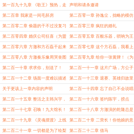
他！（日万求订阅）
第一百九十九章 《歌王》预热，走
声明和请杀邀请
近社畜
第二百章 我家是一间毛胚房
第二百零一章 孙逸尘，拙略的模仿
者
第二百零二章 偷题的干不过没复习
第二百零三章 疯狂的婚礼
的（日万求订阅）
第二百零四章 婚庆公司狂喜（为盟
第二百零五章 百般乐器，唢呐为王
主夜下野夏日万2/5）
第二百零六章 方澈和方石磊干起来
第二百零七章 这个方石磊，我看上
了
了
第二百零八章 方澈奏乐豫周哭丧图
第二百零九章 给你一张黄牌！（为
盟主夜下野夏日万4/5）
第二百一十章 求求你，别送了！
第二百一十一章 这片广场，方公子
罩的（为盟主夜下野夏日万5/5）
第二百一十二章 场面一度难以描述
第二百一十三章 退赛、英雄归故里
（为第一负豪日万）
关于更该上一章内容的声明
第二百一十四章 忘了自己不会说唱
第二百一十五章 整活之主韩兴宇，
第二百一十六章 签约陈宇，捞点
背锅之王孙逸尘
钱！
第二百一十七章 召唤！九大馆长！
第二百一十八章 方澈演的乾隆总是
三大院！
被打脸
第二百一十九章 《灵魂摆渡》上线
第二百二十章 二营长！你他娘的意
大利炮呢！
第二百二十一章 一切都是为了绘梨
第二百二十二章 借马