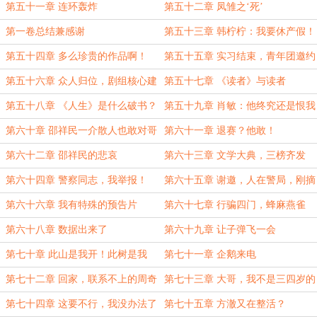
第五十一章 连环轰炸
第五十二章 凤雏之‘死’
第一卷总结兼感谢
第五十三章 韩柠柠：我要休产假！
第五十四章 多么珍贵的作品啊！
第五十五章 实习结束，青年团邀约
第五十六章 众人归位，剧组核心建
第五十七章 《读者》与读者
立
第五十八章 《人生》是什么破书？
第五十九章 肖敏：他终究还是恨我
的！
第六十章 邵祥民一介散人也敢对哥
第六十一章 退赛？他敢！
哥指手画脚？
第六十二章 邵祥民的悲哀
第六十三章 文学大典，三榜齐发
第六十四章 警察同志，我举报！
第六十五章 谢邀，人在警局，刚摘
手铐
第六十六章 我有特殊的预告片
第六十七章 行骗四门，蜂麻燕雀
第六十八章 数据出来了
第六十九章 让子弹飞一会
第七十章 此山是我开！此树是我
第七十一章 企鹅来电
栽！
第七十二章 回家，联系不上的周奇
第七十三章 大哥，我不是三四岁的
孩子了
第七十四章 这要不行，我没办法了
第七十五章 方澈又在整活？