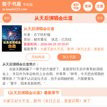
筷子书屋
手机版
临时
登录
注册
书架
m.kuaizi123.com
从天后演唱会出道
返回
菜单
从天后演唱会出道
作者：月下吃柠檬
类别：都市重生
状态：已完结
更新时间：2026-04-29 10:59:07
最新章节：
大家又好久不见，新书《末日之后，老派武
尊》来了
开始阅读
加入书架
从天后演唱会出道简介：
在娱乐圈躺赢了一辈子的方澈穿了。直接穿到天后许青蒂的演唱
会上，并且作为幸运粉丝上台合唱。许青蒂：“帅哥，今天想合唱我的
哪首歌？”方澈不认识这位天后，也不会唱她的歌，只能硬着头
皮：“要不，我来首新歌吧。”...
《从天后演唱会出道》最新章节
大家又好久不见，新书《末日之后，老派武尊》来了