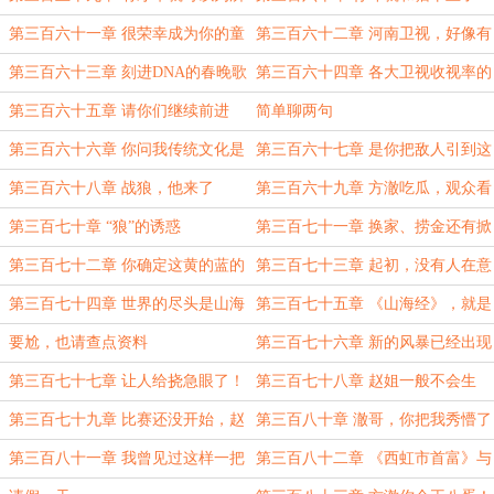
欲为吗？（1.1w，求订阅）
第三百六十一章 很荣幸成为你的童
第三百六十二章 河南卫视，好像有
年和青春
那个文化NB症
第三百六十三章 刻进DNA的春晚歌
第三百六十四章 各大卫视收视率的
曲（感谢未夏锅子的盟主赏）
黑色半小时
第三百六十五章 请你们继续前进
简单聊两句
（9.4k，求订阅）
第三百六十六章 你问我传统文化是
第三百六十七章 是你把敌人引到这
什么？
来的？
第三百六十八章 战狼，他来了
第三百六十九章 方澈吃瓜，观众看
戏
第三百七十章 “狼”的诱惑
第三百七十一章 换家、捞金还有掀
桌子
第三百七十二章 你确定这黄的蓝的
第三百七十三章 起初，没有人在意
能赚钱？
这场灾难
第三百七十四章 世界的尽头是山海
第三百七十五章 《山海经》，就是
经？（没支棱起来）
这么牛！
要尬，也请查点资料
第三百七十六章 新的风暴已经出现
第三百七十七章 让人给挠急眼了！
第三百七十八章 赵姐一般不会生
气，但只要生气……
第三百七十九章 比赛还没开始，赵
第三百八十章 澈哥，你把我秀懵了
姐先废了一个（9.4，新年快乐！）
第三百八十一章 我曾见过这样一把
第三百八十二章 《西虹市首富》与