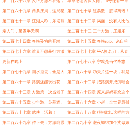
口上撞嘛！
草原悍匪
第二百六十八章 反正方澈不在这，
单章感谢各位大佬，14号还有一章
你说啥就是啥！
第二百六十九章 两条庄周，这局稳
第二百七十章 这票数，脏得离谱！
了。
第二百七十一章 江湖人称，乐坛慕
第二百七十二章 揭面！没有人比他
容复（这章15号的）
更有资格当歌王！（万字求订阅）
亲人们，延迟半天啊
第二百七十三 三个方澈，压服乐
坛，《歌王》全员客串（14k大章）
第二百七十四章 春晚妥协的开端
第二百七十五章 春晚solo、来自单
（水鱼客串）
家的秘籍。
第二百七十六章 谁又不想暴打方澈
第二百七十七章 平A换名刀，从春
呢！
晚杀到高校
更新在晚上
第二百七十八章 宁就是当代毕志
飞？（12k）
第二百七十九章 潮水退去，全是大
第二百八十章 功夫片这一块，我是
虾
无敌的
第二百八十一章 路演还能玩出花
第二百八十二章 把路演开成演唱会
来？
你是怎么做到的？（11k）
第二百八十三章 方澈第一次当老子
第二百八十四章 原来赵妈喜欢这个
第二百八十五章 少年游、苏幕遮、
第二百八十六章 小赵，全世界最孤
破阵子、洞仙歌……
独的人（日常，推荐看，可酌情订，
第二百八十七章 武侠，活着！
第二百八十八章 很抱歉以这样的方
求票）
式当面打你脸（12k）
第二百八十九章 传下去：方澈跪舔
第二百九十章 澈夜蝉绵加个丈母娘