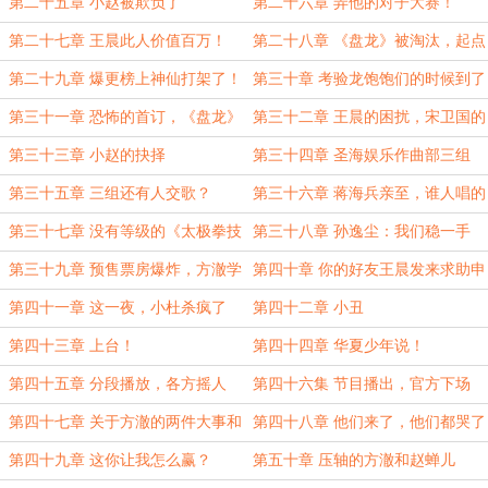
住啊？
第二十五章 小赵被欺负了
第二十六章 弄他的对子大赛！
第二十七章 王晨此人价值百万！
第二十八章 《盘龙》被淘汰，起点
海外站成立
第二十九章 爆更榜上神仙打架了！
第三十章 考验龙饱饱们的时候到了
第三十一章 恐怖的首订，《盘龙》
第三十二章 王晨的困扰，宋卫国的
准备出海
帮助
第三十三章 小赵的抉择
第三十四章 圣海娱乐作曲部三组
第三十五章 三组还有人交歌？
第三十六章 蒋海兵亲至，谁人唱的
《霍元甲》
第三十七章 没有等级的《太极拳技
第三十八章 孙逸尘：我们稳一手
能书》
第三十九章 预售票房爆炸，方澈学
第四十章 你的好友王晨发来求助申
长yyds
请
第四十一章 这一夜，小杜杀疯了
第四十二章 小丑
第四十三章 上台！
第四十四章 华夏少年说！
第四十五章 分段播放，各方摇人
第四十六集 节目播出，官方下场
第四十七章 关于方澈的两件大事和
第四十八章 他们来了，他们都哭了
关于肖敏的一件小事。
第四十九章 这你让我怎么赢？
第五十章 压轴的方澈和赵蝉儿