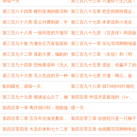
扇子
《Mother》
请假一天
第三百八十三章 方澈你个王八蛋！
第三百八十四章 横扫亚洲的眼泪和
第三百八十五章 把悲伤留给观众，
求婚
刀片留给自己
第三百八十六章 星云付费初探，半
第三百八十七章 本章说和小龙女
天两个亿
（求订阅）
第三百八十八章 一致同意把方澈写
第三百八十九章 《言灵传》和原版
死
《西虹市首富》（9k，求订阅）
第三百九十集 方澈在亿万富翁面前
第三百九十一章 乐坛骂骂咧咧地退
的嘴脸
出了直播间
第三百九十二章 喜剧大赛，编剧的
第三百九十三章 《名侦》和《明
战争
侦》，都不是啥正经推理？
第三百九十四章 恐怖童谣和《无人
第三百九十五章 逆徒，你赢不了的
生还》
第三百九十六章 无人生还的另一种
第三百九十七章 方澈：蝉儿，饭
翻译就是都得死！
饭，饿饿
盼到曙光，请假一天
第三百九十八章 就TM你叫叶湘伦
啊？
第三百九十九章 都谈这么久了，搁
第四百章 华流才是最顶的（1w，
这装啥呢？
求订阅）
第四百零一章 离开倒计时，我能做
缓一天
的几乎都做完了
第四百零二章 五百年沧海变桑田，
第四百零三章 你曾经只是一只猴子
这才是《悟空传》
第四百零四章 大圣归来和七十二变
第四百零五章 动画圈骂骂咧咧举起