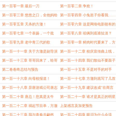
历”（舵主第一负豪加更）
第一百零一章 最后一刀
第一百零二章 争抢！
第一百零三章 悠悠之口，全他妈给
第一百零四章 小兔崽子你看我……
我堵住！
给你整个助攻的！
第一百零五章 天杀的方澈！
第一百零六章 这是网络电影能有的
票房？
第一百零七章 一个表扬，一个批
第一百零八章 咱俩到底谁扯淡？
评，一个询问
第一百零九章 老中青三代的歌
第一百零一章 鲜肉时代要来了，方
澈的抉择
第一百一十一章 关于方澈是副导演
第一百一十二章 校庆宣传曲上线，
这件事情
这才是别人家的学校！
第一百一十三章 哥哥回来了，给哥
第一百一十四章 我们散仙不要面子
哥冲榜！
吗？
第二卷卷终总结与预告
第一百一十五章 不是对手的对手
第一百一十六章 向母校报道！
第一百一十七章 方澈到底写了几首
歌
第一百一十八章 异唐游戏公司唐志
第一百一十九章 建议改成“在商言
兴前来报道！
商”
第一百二十章 唐总！您真是太牛
第一百二十一章 谁才是真正的明星
了！
第一百二十二章 祸起节目单，方澈
上架感言及加更预告
太狂了
第一百二十三章 我与青春共翩然
第一百二十四章 眼泪为什么会流