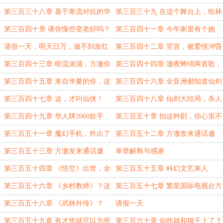
榜，该我来屠了！
第三百三十八章 基于寒流对抗的华
第三百三十九 在这个舞台上，给林
夏神话宇宙布局初探
姨唱一首歌
第三百四十章 请你慢些变老好吗？
第三百四十一章 今年家里有个她
（日常）
请假一天，明天日万，做不到发红
第三百四十二章 官宣，被爱情冲昏
包
了头脑（求订阅，发红包）
第三百四十三章 暗流汹涌，方澈你
第三百四十四章 澈夜蝉绵两首歌，
别送人头啊！
教你们做人！（1.1w，求订阅）
第三百四十五章 来自华夏的你，这
第三百四十六章 全亚洲都知道仙剑
里面还有仙器？
了
第三百四十七章 这，才叫仙侠！
第三百四十八章 仙剑大结局，杀人
（求月票）
还要诛心！（1.3w，求月票）
第三百四十九章 华人牌2060款手
第三百五十章 拍这种剧，你心里不
机……前来谢罪
愧疚吗？
第三百五十一章 魔幻手机，炸出了
第三百五十二章 方澈发来通话邀
美猴王！（9.4k，求订阅）
请，和你聊聊西游（上）
第三百五十三章 方澈发来通话邀
单章解释与感谢
请，和你聊聊西游（下）
第三百五十四章 《悟空》出世，全
第三百五十五章 科幻文艺来人
民参与，西游世界活了
第三百五十六章 《乡村教师》？这
第三百五十七章 繁星国际电视台方
是科幻？
台长！
第三百五十八章 《武林外传》？
请假一天
第三百五十九章 有才华就可以为所
第三百六十章 你咋就和猫干上了？