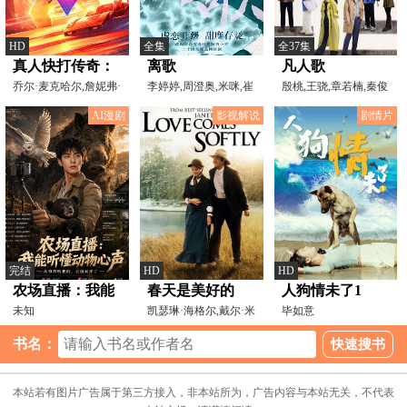
HD
全集
全37集
真人快打传奇：
离歌
凡人歌
牢笼对决
乔尔·麦克哈尔,詹妮弗·
李婷婷,周澄奥,米咪,崔
殷桃,王骁,章若楠,秦俊
格雷,胡凯莉,马修
雨鑫,邵兵,倪景阳,冯
杰,张哲华,陈昊宇
AI漫剧
影视解说
剧情片
完结
HD
HD
农场直播：我能
春天是美好的
人狗情未了1
听懂动物心声
未知
【影视解说】
凯瑟琳·海格尔,戴尔·米
毕如意
德基夫,丝凯·麦柯
书名：
本站若有图片广告属于第三方接入，非本站所为，广告内容与本站无关，不代表