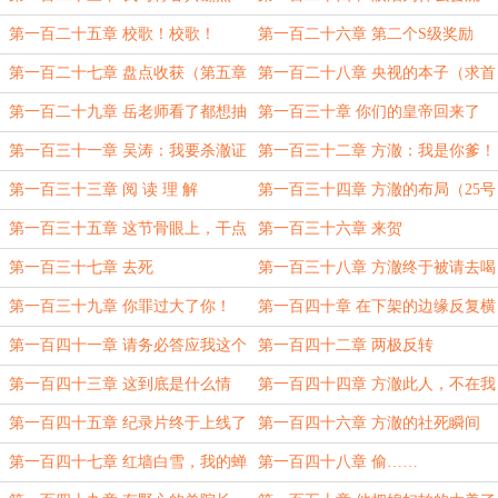
（求首订）
（求首订）
第一百二十五章 校歌！校歌！
第一百二十六章 第二个S级奖励
（求首订）
第一百二十七章 盘点收获（第五章
第一百二十八章 央视的本子（求首
求首订）
订）
第一百二十九章 岳老师看了都想抽
第一百三十章 你们的皇帝回来了
烟。
第一百三十一章 吴涛：我要杀澈证
第一百三十二章 方澈：我是你爹！
道
第一百三十三章 阅 读 理 解
第一百三十四章 方澈的布局（25号
第二章）
第一百三十五章 这节骨眼上，干点
第一百三十六章 来贺
正事好吗？（为暗月弑神加更）
第一百三十七章 去死
第一百三十八章 方澈终于被请去喝
茶了
第一百三十九章 你罪过大了你！
第一百四十章 在下架的边缘反复横
跳
第一百四十一章 请务必答应我这个
第一百四十二章 两极反转
小小的要求！
第一百四十三章 这到底是什么情
第一百四十四章 方澈此人，不在我
况！
之下
第一百四十五章 纪录片终于上线了
第一百四十六章 方澈的社死瞬间
第一百四十七章 红墙白雪，我的蝉
第一百四十八章 偷……