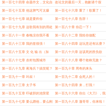
的崽
石？
第一百七十四章 命题作文，文化自
改论文的最后一天，抱歉请个假
信
第一百七十五章 他这脾气可太爆
第一百七十六章 重了！歌重了！
了！
第一百七十七章 就是要炸你
第一百七十八章 告辞！
第一百七十九章 这歌我有别的用处
第一百八十章 你忍一下！
第一百八十一章 春晚没你我不看
第一百八十二章 我给你做配
第一百八十三章 我的签很强！
第一百八十四章 这玩意还有比赛？
第一百八十五章 文 化 输 出（加
第一百八十六章 这该死的胜负欲
更）
第一百八十七章 农村包围城市
第一百八十八章 哪个敢称无敌？
第一百八十九章 蒋海兵？搞笑呢？
第一百九十章 周奇的来头
第一百九十一章 叫叔！
第一百九十二章 会死人的！
第一百九十三章 太子爷
第一百九十四章 来，打我！
第一百九十五章 吓破胆的池荣星
第一百九十六章 你出《大刀》，我
就《亮剑》
第一百九十七章 要么蹭他，要么刚
第一百九十八章 澈哥哥，你来啦！