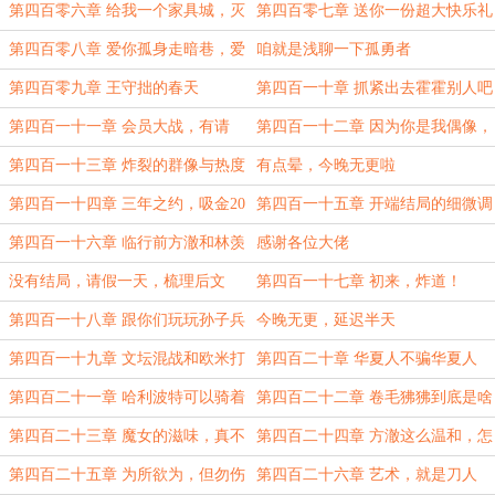
项目
了拳头
第四百零六章 给我一个家具城，灭
第四百零七章 送你一份超大快乐礼
霸来了都不行
包！（新年快乐！）
第四百零八章 爱你孤身走暗巷，爱
咱就是浅聊一下孤勇者
你不跪的模样
第四百零九章 王守拙的春天
第四百一十章 抓紧出去霍霍别人吧
第四百一十一章 会员大战，有请
第四百一十二章 因为你是我偶像，
《开端》
所以打的就是你！
第四百一十三章 炸裂的群像与热度
有点晕，今晚无更啦
第四百一十四章 三年之约，吸金20
第四百一十五章 开端结局的细微调
亿
整
第四百一十六章 临行前方澈和林羡
感谢各位大佬
的对话
没有结局，请假一天，梳理后文
第四百一十七章 初来，炸道！
第四百一十八章 跟你们玩玩孙子兵
今晚无更，延迟半天
法
第四百一十九章 文坛混战和欧米打
第四百二十章 华夏人不骗华夏人
法
第四百二十一章 哈利波特可以骑着
第四百二十二章 卷毛狒狒到底是啥
他的扫帚飞
呀？
第四百二十三章 魔女的滋味，真不
第四百二十四章 方澈这么温和，怎
错
么可能刀人呢？
第四百二十五章 为所欲为，但勿伤
第四百二十六章 艺术，就是刀人