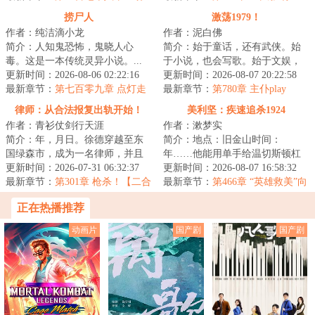
荡与机遇并存
捞尸人
激荡1979！
作者：纯洁滴小龙
作者：泥白佛
简介：人知鬼恐怖，鬼晓人心
简介：始于童话，还有武侠。始
毒。这是一本传统灵异小说。...
于小说，也会写歌。始于文娱，
更新时间：2026-08-06 02:22:16
不止文娱。始于内地，放眼全
更新时间：2026-08-07 20:22:58
最新章节：
第七百零九章 点灯走
球！既然重回人间...
最新章节：
第780章 主仆play
江！
律师：从合法报复出轨开始！
美利坚：疾速追杀1924
作者：青衫仗剑行天涯
作者：漱梦实
简介：年，月日。徐德穿越至东
简介：地点：旧金山时间：
国绿森市，成为一名律师，并且
年……他能用单手给温切斯顿杠
获得只要能让客户满意，便能抽
更新时间：2026-07-31 06:32:37
杆步枪上弹。他精通美利坚居
更新时间：2026-08-07 16:58:32
取奖励的金手指...
最新章节：
第301章 枪杀！【二合
合。他的莫桑比克射击...
最新章节：
第466章 “英雄救美”向
一八千字大章！】
来是李昱的拿手好戏（二合一）
正在热播推荐
动画片
国产剧
国产剧