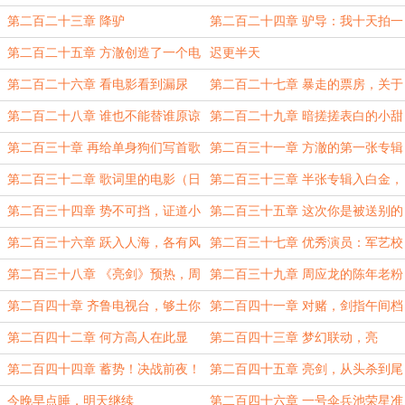
衣
第二百二十三章 降驴
第二百二十四章 驴导：我十天拍一
部电影不是很正常？
第二百二十五章 方澈创造了一个电
迟更半天
影节日！
第二百二十六章 看电影看到漏尿
第二百二十七章 暴走的票房，关于
青春的任务
第二百二十八章 谁也不能替谁原谅
第二百二十九章 暗搓搓表白的小甜
歌
第二百三十章 再给单身狗们写首歌
第二百三十一章 方澈的第一张专辑
（日万求订阅）
第二百三十二章 歌词里的电影（日
第二百三十三章 半张专辑入白金，
万求订阅）
A版歌曲上线
第二百三十四章 势不可挡，证道小
第二百三十五章 这次你是被送别的
歌王（为微微一笑吃橙子日万）
人
第二百三十六章 跃入人海，各有风
第二百三十七章 优秀演员：军艺校
雨灿烂（日万求订阅）
草你听过吧
第二百三十八章 《亮剑》预热，周
第二百三十九章 周应龙的陈年老粉
应龙上《国家宝藏》
第二百四十章 齐鲁电视台，够土你
第二百四十一章 对赌，剑指午间档
就来
第二百四十二章 何方高人在此显
第二百四十三章 梦幻联动，亮
圣！
剑“前传”
第二百四十四章 蓄势！决战前夜！
第二百四十五章 亮剑，从头杀到尾
（求订阅，求月票）
今晚早点睡，明天继续
第二百四十六章 一号伞兵池荣星准