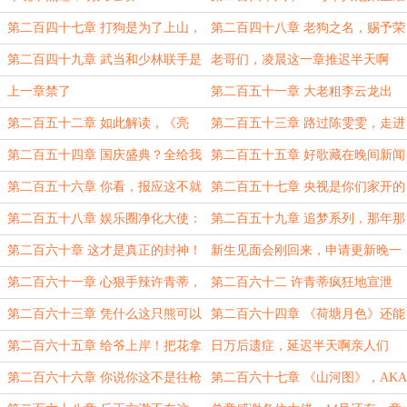
备就绪！
第二百四十七章 打狗是为了上山，
第二百四十八章 老狗之名，赐予荣
而上山不是为了打狗（求订阅）
星
第二百四十九章 武当和少林联手是
老哥们，凌晨这一章推迟半天啊
一种什么体验？
上一章禁了
第二百五十一章 大老粗李云龙出
轨，亮学家萧深刻上线
第二百五十二章 如此解读，《亮
第二百五十三章 路过陈雯雯，走进
剑》足以封神
卡塞尔之门
第二百五十四章 国庆盛典？全给我
第二百五十五章 好歌藏在晚间新闻
上！
里
第二百五十六章 你看，报应这不就
第二百五十七章 央视是你们家开的
来了？
吗？
第二百五十八章 娱乐圈净化大使：
第二百五十九章 追梦系列，那年那
【褫夺】
兔
第二百六十章 这才是真正的封神！
新生见面会刚回来，申请更新晚一
点
第二百六十一章 心狠手辣许青蒂，
第二百六十二 许青蒂疯狂地宣泄
登峰海王方大澈（万字大章赎罪）
（万字大章继续嗨）
第二百六十三章 凭什么这只熊可以
第二百六十四章 《荷塘月色》还能
在《歌王》的舞台上诗朗诵？
这样火？《海底》为何这样火？
第二百六十五章 给爷上岸！把花拿
日万后遗症，延迟半天啊亲人们
上！（万字大章嗨起来）
第二百六十六章 你说你这不是往枪
第二百六十七章 《山河图》，AKA