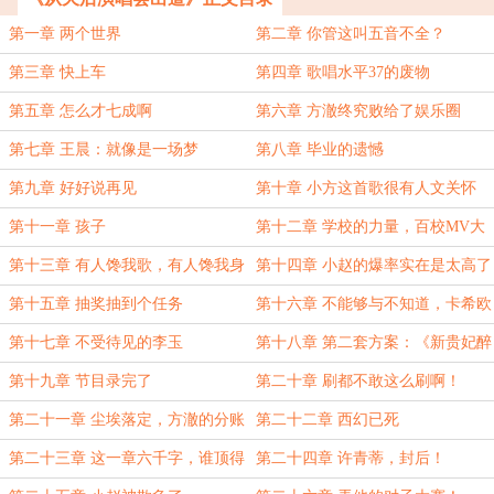
第一章 两个世界
第二章 你管这叫五音不全？
第三章 快上车
第四章 歌唱水平37的废物
第五章 怎么才七成啊
第六章 方澈终究败给了娱乐圈
第七章 王晨：就像是一场梦
第八章 毕业的遗憾
第九章 好好说再见
第十章 小方这首歌很有人文关怀
第十一章 孩子
第十二章 学校的力量，百校MV大
赛
第十三章 有人馋我歌，有人馋我身
第十四章 小赵的爆率实在是太高了
子
第十五章 抽奖抽到个任务
第十六章 不能够与不知道，卡希欧
与西铁诚
第十七章 不受待见的李玉
第十八章 第二套方案：《新贵妃醉
酒》
第十九章 节目录完了
第二十章 刷都不敢这么刷啊！
第二十一章 尘埃落定，方澈的分账
第二十二章 西幻已死
第二十三章 这一章六千字，谁顶得
第二十四章 许青蒂，封后！