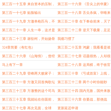
狗急跳墙（9.6k，求月票）
（必看哦）
第三百一十五章 来自资本的压制，
第三百一十六章 《舌尖上的华夏》
开辟仙侠战场
（11k，求月票）
第三百一十七章 贴脸输出
第三百一十八章 舌尖杀疯，华唯来
人
第三百一十九章 方澈单枪匹马，不
第三百二十章 在下奉命前来，灭了
足为惧！
各位！（1.2w，求月票啦）
第三百二十一章 人生一串，这才是
第三百二十二章 逆天下载量，足足
华夏的深夜食堂！
28个万！
第三百二十三章 谢纹柯，开始扬骨
我都习惯了
灰了！
324章简要（有红包）
第三百二十五章 鸿蒙：我看看是谁
这么有钱呀
第三百二十六章 《山海情》，曾经
第三百二十七章 话题很热，人却很
有人吃饱都很艰难（1.3w，求月票）
凉
马上有下一章
第三百二十八章 这局棋，终于收官
第三百二十九章 登峰两大败家子：
第三百三十章 《亏成首富》上线，
裴总和王多鱼
游戏热搜榜都把人看懵了（9.8k）
第三百三十一章 方澈又回首掏歌坛
第三百三十二章 两个小时你能秒
了？
我？
第三百三十三章 方澈整的这个司马
第三百三十四 国内无敌，国外来敌
懿……很猛啊
第三百三十五章 我就站在你面前，
第三百三十六章 你要战，那便战
你看我几分像从前！
（第一章）
第三百三十七章 再次见面，全球
更新延迟申请