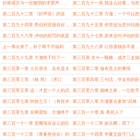
全庸
还杀不透你？（3号的）
封推感言与一丝微弱的求票声……
第二百九十一章 我这么好看，当然
要吃偶像这碗饭啦（先更一章）
第二百九十二章 《好声音》的宣
第二百九十三章 方澈，一个可以把
传，像你这样的人应该倔强一点……
男人榨干的男人
第二百九十四章 西伯利亚狼你好，
第二百九十五章 你管这玩意叫结婚
这里是阿尔卑斯狗
礼物？（1w，感谢【乖蛋看书】的
第二百九十六章 冲动的惩罚到底是
第二百九十七章 原来这叫冲动的惩
盟）
啥呀！（1w）
罚（1w，求订阅）
上一章出来了，补了两千字福利，
第二百九十八章 让你退钱你不退，
大家可以重新看一下
现在没了一个亿开心了吧
第二百九十九章 方澈终于狂了一
第三百章 史今一颗糖，成才三盒烟
回！
（9.6k）
第三百零一章 士兵突击，实在是太
第三百零二章 做有意义的事情
能突了
第三百零三章 《格 局》（求订
第三百零四章 三句话，夺走你的卧
阅）
槽
第三百零五章 这，才是一个人的武
第三百零六章 巅峰之夜，一位歌手
林！
的告白（12k）
第三百零七章 特效之王！（有技术
第三百零八章 方澈要去参加“武林
解析，酌情订！）
风”？
第三百零九章 全网震惊，方澈终于
第三百一十章 真·孝死人了
把池荣星打了（必看！）
第三百一十一章 贵圈现在这么猖狂
第三百一十二章 娱乐圈，震了！
吗？
第三百一十三章 《青春有你在》的
第三百一十四章 华夏文娱守门人