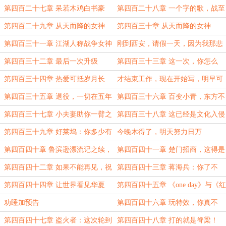
害
第四百二十七章 呆若木鸡白书豪
第四百二十八章 一个字的歌，战至
终章
第四百二十九章 从天而降的女神
第四百三十章 从天而降的女神
（续）
第四百三十一章 江湖人称战争女神
刚到西安，请假一天，因为我那悲
惨的屋子
第四百三十二章 最后一次升级
第四百三十三章 这一次，你怎么
（9.5k，求订阅）
选？（很快下一章）
第四百三十四章 热爱可抵岁月长
才结束工作，现在开始写，明早可
看
第四百三十五章 退役，一切在五年
第四百三十六章 百变小青，东方不
前就写好了答案
败？
第四百三十七章 小夫妻助你一臂之
第四百三十八章 这已经是文化入侵
力！
了！
第四百三十九章 好莱坞：你多少有
今晚木得了，明天努力日万
点瞧不起我！
第四百四十章 鲁滨逊漂流记之续，
第四百四十一章 楚门招商，这得是
和曾经拿过诺贝尔奖的歌（1w，还
什么烂片啊！
第四百四十二章 如果不能再见，祝
第四百四十三章 蒋海兵：你了不
账）
你早午晚都安（9.6k）
起，你清高，你拿我当炮灰！
第四百四十四章 让世界看见华夏
第四百四十五章 《one day》与《红
海行动》，这是华夏的声音！
劝睡加预告
第四百四十六章 玩特效，你真不
行！
第四百四十七章 盗火者：这次轮到
第四百四十八章 打的就是脊梁！