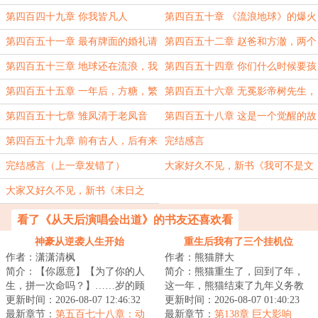
我羞辱你啦
（1w）
第四百四十九章 你我皆凡人
第四百五十章 《流浪地球》的爆火
与华夏思想（11k）
第四百五十一章 最有牌面的婚礼请
第四百五十二章 赵爸和方澈，两个
柬
男人的接力
第四百五十三章 地球还在流浪，我
第四百五十四章 你们什么时候要孩
已抵达家乡（结婚啦）
子呀（补）
第四百五十五章 一年后，方糖，繁
第四百五十六章 无冕影帝树先生，
星奖
救场之王方导演
第四百五十七章 雏凤清于老凤音
第四百五十八章 这是一个觉醒的故
事
第四百五十九章 前有古人，后有来
完结感言
者（大结局）
完结感言（上一章发错了）
大家好久不见，新书《我可不是文
盲顶流》来了
大家又好久不见，新书《末日之
后，老派武尊》来了
看了《从天后演唱会出道》的书友还喜欢看
神豪从逆袭人生开始
重生后我有了三个挂机位
作者：潇潇清枫
作者：熊猫胖大
简介：【你愿意】【为了你的人
简介：熊猫重生了，回到了年，
生，拼一次命吗？】……岁的顾
这一年，熊猫结束了九年义务教
珩，双脚深陷泥泞。当命运荆棘
更新时间：2026-08-07 12:46:32
育，原本会复读一年，但这一
更新时间：2026-08-07 01:40:23
递向他的那一刻...
最新章节：
第五百七十八章：动
世，他选择结束学...
最新章节：
第138章 巨大影响