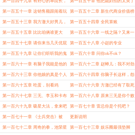
第一百四十九章 有野心的单院长，
第一百五十章 他把媳妇拍的太美了
没出息的方大头
第一百五十一章 这销售额跟闹着玩
第一百五十二章 新生代商业价值榜
似的
第一百五十三章 我方澈大好男儿，
第一百五十四章 全民算账
怎与尔等同榜
第一百五十五章 比比咱俩谁更大
第一百五十六章 一线之隔？又来一
个代言
第一百五十七章 请你来当几天优屁
第一百五十八章 小赵的专业
主
第一百五十九章 让你们听听我的鬼
第一百六十章 问你ok不ok？
畜
第一百六十一章 有脑子我能是他的
第一百六十二章 赵蝉儿：我不对劲
粉丝吗？
第一百六十三章 你他娘的真是个人
第一百六十四章 你脑子长这样，怨
才
维纳斯？
第一百六十五章 吃蛋，别看鸡
第一百六十六章 方澈已经有了取死
之道
第一百六十七章 三无、李玉和卡布
第一百六十八章 原来三无是你个败
叻
家子啊！
第一百六十九章 吸星大法，拿来吧
第一百七十章 雷总你是个托吧？
你！（人工狗头）
第一百七十一章 《士兵突击》被
更新说明
退，池荣星出山
第一百七十二章 周奇的拳，池荣星
第一百七十三章 娱乐圈最强垫脚